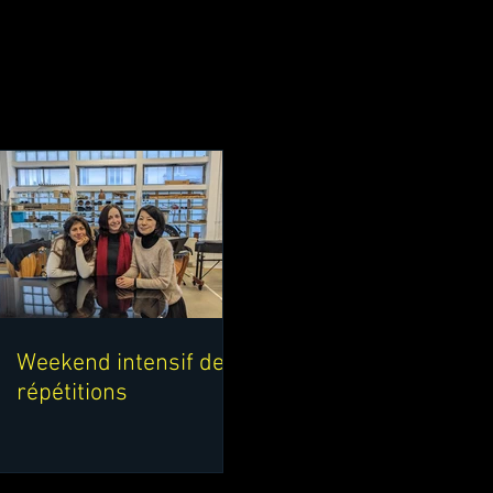
Weekend intensif de
répétitions