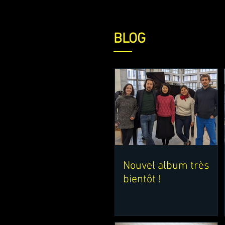
BLOG
Nouvel album très
bientôt !