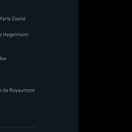
arie Zoellé  
de Hegenheim 
Box  
ye de Royaumont 