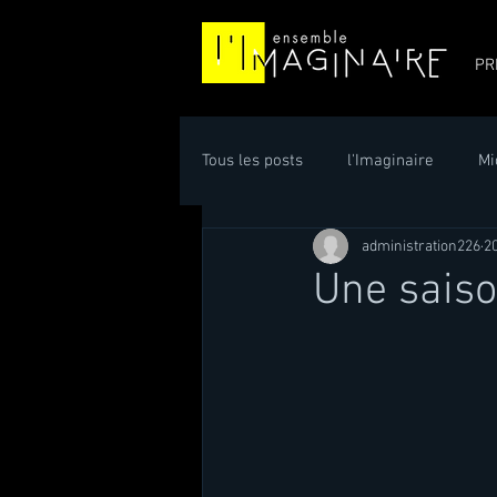
PR
Tous les posts
l'Imaginaire
Mi
administration226
20
Nicolas Collins
Strasbourg
Une saiso
Strasbourg
Faubourg 12
Saint Louis Blues Band
jazz