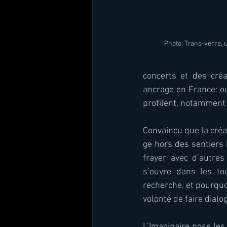
HYPER DUO
Photo: Trans-verre, 
concerts et des créat
ancrage en France: ou
profilent, notamment
Convaincu que la créat
ge hors des sentiers 
frayer avec d’autres
s’ouvre dans les tou
recherche, et pourquo
volonté de faire dialo
L’Imaginaire pose le