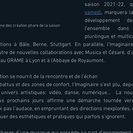
saison 2021-22, 
samedi
, marquera la
développement de
une des création phare de la saison
l’ensemble dans 
plurilingue et multic
ions à Bâle, Berne, Stuttgart. En parallèle, l’Imaginair
tre de nouvelles collaborations avec Musica et Césaré, d’a
 au GRAME à Lyon et à l’Abbaye de Royaumont. 
ion se nourrit de la rencontre et de l’échan
battus et des zones de confort, l’Imaginaire s’est plu, depu
 univers artistiques: vidéo, danse, numérique…  La nouv
s prochains jours affirme une démarche tournée vers l’
i pas l’audace, en empruntant des directions inexplorées, et
guer des esthétiques et pratiques qui parfois s’ignorent. 
s bases d’une musique qui possède sa part d’engagement da