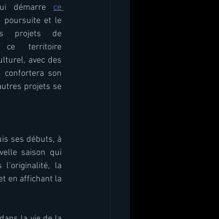
qui démarre 
ce 
 poursuite et le 
s projets de 
ce territoire 
ulturel, avec des 
e confortera son 
utres projets se 
is ses débuts, à 
elle saison qui 
originalité, la 
 en affichant la 
ns la vie de la 