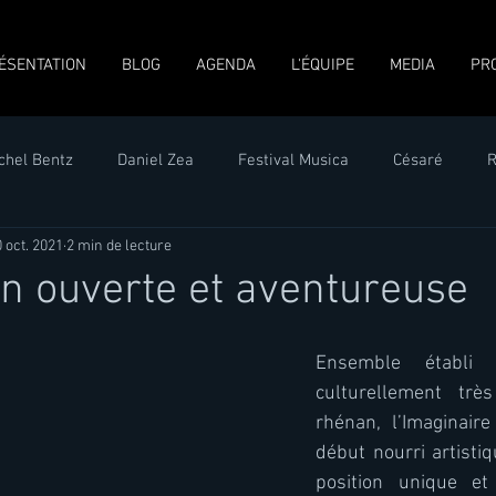
ÉSENTATION
BLOG
AGENDA
L'ÉQUIPE
MEDIA
PR
chel Bentz
Daniel Zea
Festival Musica
Césaré
R
 oct. 2021
2 min de lecture
Musique contemporaine
2021
Fernando Garnero
n ouverte et aventureuse
Italie
Musica in Prossimità
Trans-Verre
Saint Louis
Ensemble établi
culturellement très
rhénan, l’Imaginaire
Suisse
Berne
Hibiki Mukai
GRAME
HEAR
début nourri artisti
position unique et 