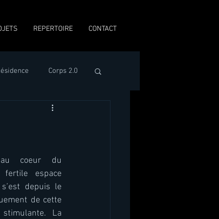
OJETS
REPERTOIRE
CONTACT
ésidence
Corps 2.0
Santiago Díez-Fischer
 au coeur du 
 fertile espace 
 s’est depuis le 
Le Ventre
quement de cette 
stimulante. La 