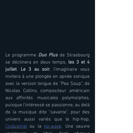
Le programme 
Duo Plus
 de Strasbourg 
se déclinera en deux temps, 
les 3 et 4 
juillet
. 
Le 3 au soir
, l’Imaginaire vous 
invitera à une plongée en apnée sonique 
avec la version longue de “Pea Soup”, de 
Nicolas Collins, compositeur américain 
aux affinités musicales polymorphes, 
puisque l’intéressé se passionne, au delà 
de la musique dite “savante”, pour des 
univers aussi variés que le hip-hop, 
l’industriel
 ou la 
no-wave
. Une oeuvre 