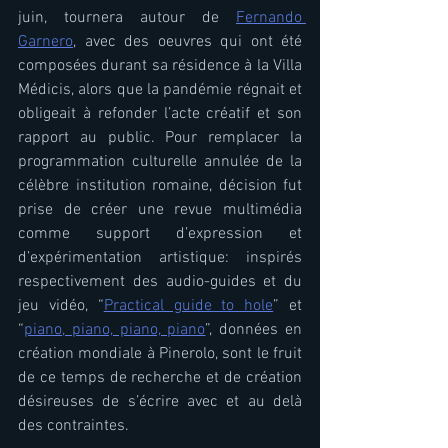
juin, tournera autour de 
Fernando 
Garnero
, avec des oeuvres qui ont été 
composées durant sa résidence à la Villa 
Médicis, alors que la pandémie régnait et 
obligeait à refonder l’acte créatif et son 
rapport au public. Pour remplacer la 
programmation culturelle annulée de la 
célèbre institution romaine, décision fut 
prise de créer une revue multimédia 
comme support d’expression et 
d’expérimentation artistique: inspirés 
respectivement des audio-guides et du 
jeu vidéo, “
Practical guide to hole
” et 
“
piano, piano, piano, piano
”, données en 
création mondiale à Pinerolo, sont le fruit 
de ce temps de recherche et de création 
désireuses de s’écrire avec et au delà 
des contraintes.