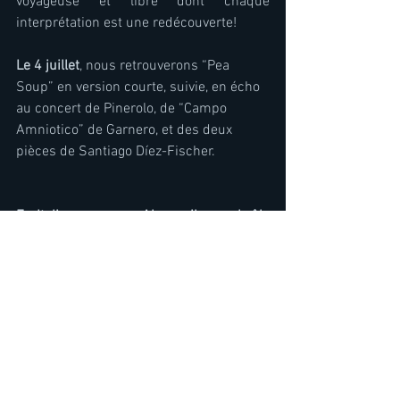
voyageuse et libre dont chaque 
interprétation est une redécouverte!
Le 4 juillet
, nous retrouverons “Pea 
Soup” en version courte, suivie, en écho 
au concert de Pinerolo, de “Campo 
Amniotico” de Garnero, et des deux 
pièces de Santiago Díez-Fischer.
En Italie comme en Alsace, il nous brûle 
de jouer toutes ces oeuvres pour faire 
entendre, après cette longue parenthèse, 
ce qu’elles porteront en termes de 
singularité, et peut-être de nouveauté !
Informations pratiques:
- Programme des concerts dans 
notre 