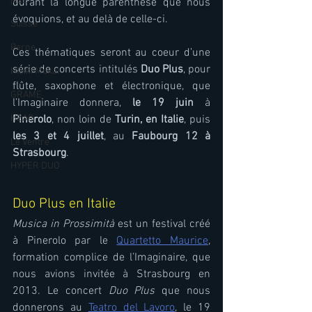
jazz
durant la longue parenthèse que nous 
évoquions, et au delà de celle-ci.  
Suisse
Berne
Ces thématiques seront au coeur d’une 
série de concerts intitulés 
Duo Plus
, pour 
Hibiki Mukai
flûte, saxophone et électronique, que 
GRAME
l’Imaginaire donnera, 
le 19 juin
 à 
HEAR
Pinerolo
, non loin de 
Turin, en Italie
, puis
les 3 et 4 juillet
, au 
Faubourg 12 à 
Le Ventre
Strasbourg
. 
HYPER DUO
Duo Plus en Italie 
Musica in Prossimità
 est un festival créé 
à Pinerolo par le 
Quartetto Maurice
, 
formation complice de l’Imaginaire, que 
nous avions invitée à Strasbourg en 
2013. Le concert 
Duo Plus
 que nous 
donnerons au 
Teatro del Lavoro
, le 19 