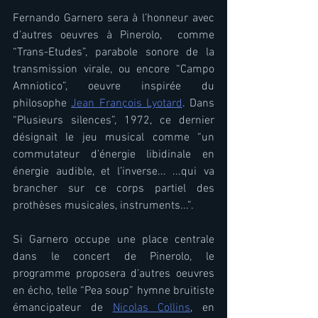
Fernando Garnero sera à l’honneur avec 
d’autres oeuvres à Pinerolo,  comme 
“Trans-Etudes”, parabole sonore de la 
transmission virale, ou encore “Campo 
Amniotico”, oeuvre inspirée du 
philosophe 
Jean François Lyotard
. Dans 
“Plusieurs silences”, 1972, ce dernier 
désignait le jeu musical comme “un 
commutateur d’énergie libidinale en 
énergie audible, et l’inverse... ...qui va 
brancher sur ce corps partiel des 
prothèses musicales, instruments...”. 
Si Garnero occupe une place centrale 
dans le concert de Pinerolo, le 
programme proposera d’autres oeuvres 
en écho, telle “Pea soup” hymne bruitiste 
émancipateur de 
Nicolas Collins
, en 