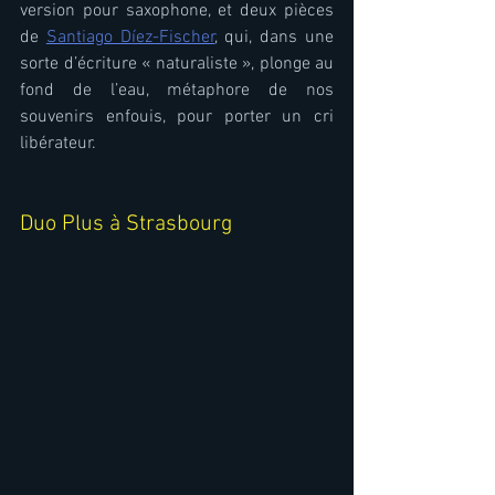
version pour saxophone, et deux pièces 
de 
Santiago Díez-Fischer
, qui, dans une 
sorte d’écriture « naturaliste », plonge au 
fond de l’eau, métaphore de nos 
souvenirs enfouis, pour porter un cri 
libérateur. 
Duo Plus à Strasbourg 